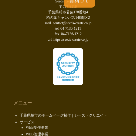
資料ＤＬ
Seeds Create, inc.
〒277-8519
千葉県柏市若柴178番地4
柏の葉キャンパス148街区2
mail. contact@seeds-create.co.jp
tel. 04-7136-1211
fax. 04-7136-1212
url. https://seeds-create.co.jp
メニュー
千葉県柏市のホームページ制作｜シーズ・クリエイト
サービス
WEB制作事業
WEB管理事業