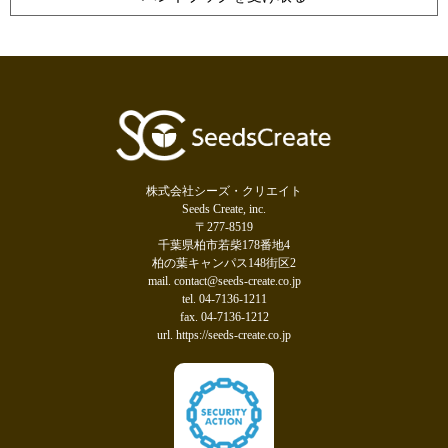
株式会社シーズ・クリエイト
Seeds Create, inc.
〒277-8519
千葉県柏市若柴178番地4
柏の葉キャンパス148街区2
mail. contact@seeds-create.co.jp
tel. 04-7136-1211
fax. 04-7136-1212
url. https://seeds-create.co.jp