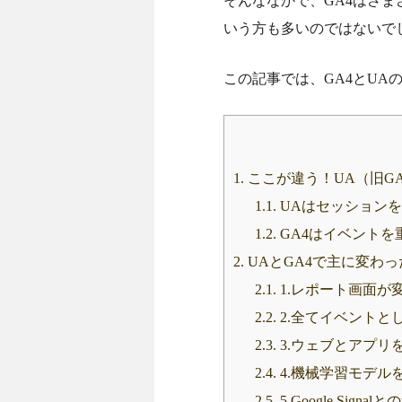
そんななかで、GA4はさ
いう方も多いのではないで
この記事では、GA4とUA
1.
ここが違う！UA（旧G
1.1.
UAはセッション
1.2.
GA4はイベントを
2.
UAとGA4で主に変わっ
2.1.
1.レポート画面が
2.2.
2.全てイベントと
2.3.
3.ウェブとアプリ
2.4.
4.機械学習モデル
2.5.
5.Google Signa