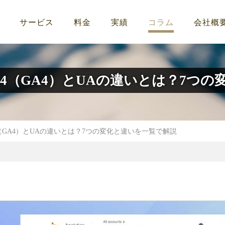
サービス
料金
実績
コラム
会社概
クス4（GA4）とUAの違いとは？7つ
ス4（GA4）とUAの違いとは？7つの変化と違いを一覧で解説