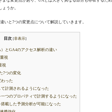
まざまな変更点があり、UAとは大きく異なる部分も存在するた
しょうか。
の違いと7つの変更点について解説していきます。
目次
[
非表示
]
A）とGA4のアクセス解析の違い
を重視
重視
た7つの変化
変わった
して計測されるようになった
を一つのプロパティで計測するようになった
を搭載した予測分析が可能になった
lとの連携強化