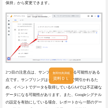
保持」から変更できます。
2つ目の注意点は、サンプリングが掛かる可能性がある
無料特典満載
資料ＤＬ
点です。サンプリングはイベント単位で間引かれるた
め、イベントでデータを取得しているGA4では不正確な
データになる可能性があります。また、Googleシグナル
の設定を有効にしている場合、レポートから一部のデー