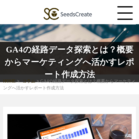
GA4の経路データ探索とは？概要
からマーケティングへ活かすレポ
ート作成方法
HOME
コラム
GA4の経路データ探索とは？概要からマーケティ
ングへ活かすレポート作成方法