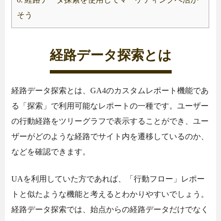
そう
経路データ探索とは
経路データ探索とは、GA4のカスタムレポート機能であ
る「探索」で利用可能なレポートの一種です。ユーザー
の行動経路をツリーグラフで表示することができ、ユー
ザーがどのような経路でサイト内を遷移しているのか、
などを確認できます。
UAを利用していた方であれば、「行動フロー」レポー
トと似たような機能と考えるとわかりやすいでしょう。
経路データ探索では、始点からの経路データだけでなく