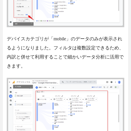
デバイスカテゴリが「mobile」のデータのみが表示され
るようになりました。フィルタは複数設定できるため、
内訳と併せて利用することで細かいデータ分析に活用で
きます。