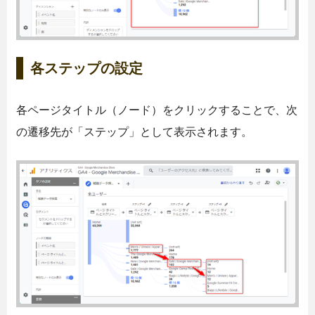
各ステップの設定
各ページタイトル（ノード）をクリックすることで、次
の遷移先が「ステップ」として表示されます。