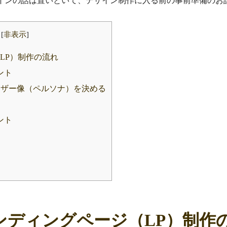
インの話は置いといて、デザイン制作に入る前の事前準備のお
[
非表示
]
LP）制作の流れ
ント
ユーザー像（ペルソナ）を決める
ント
め
ランディングページ（LP）制作