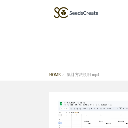
HOME
集計方法説明.mp4
動
画
プ