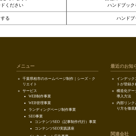
ードください
ハンドブック
ドする
ハンドブ
メニュー
最近のお知
千葉県柏市のホームページ制作｜シーズ・ク
インデック
リエイト
トが登録さ
サービス
構造化デー
WEB制作事業
導入方法
WEB管理事業
内部リンク
り方を徹底
ランディングページ制作事業
SEO事業
コンテンツSEO（記事制作代行）事業
コンテンツSEO実践講座
関連会社