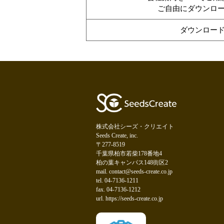
ご自由にダウンロ
ダウンロー
株式会社シーズ・クリエイト
Seeds Create, inc.
〒277-8519
千葉県柏市若柴178番地4
柏の葉キャンパス148街区2
mail. contact@seeds-create.co.jp
tel. 04-7136-1211
fax. 04-7136-1212
url. https://seeds-create.co.jp