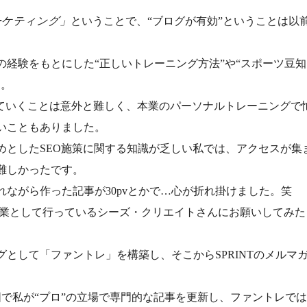
ーケティング」
ということで、“ブログが有効”ということは以
、自身の経験をもとにした“正しいトレーニング方法”や“スポーツ豆知
す。
していくことは意外と難しく、本業のパーソナルトレーニングで
いこともありました。
めとしたSEO施策に関する知識が乏しい私では、アクセスが集
難しかったです。
ながら作った記事が30pvとかで…心が折れ掛けました。笑
本業として行っているシーズ・クリエイトさんにお願いしてみた
として「ファントレ」を構築し、そこからSPRINTのメルマ
範囲で私が“プロ”の立場で専門的な記事を更新し、ファントレで