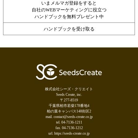
いまメルマガ登録をすると
自社のWEBマーケティングに役立つ
ハンドブックを無料プレゼント中
ハンドブックを受け取る
株式会社シーズ・クリエイト
Seeds Create, inc.
〒277-8519
千葉県柏市若柴178番地4
柏の葉キャンパス148街区2
mail. contact@seeds-create.co.jp
tel. 04-7136-1211
fax. 04-7136-1212
url. https://seeds-create.co.jp