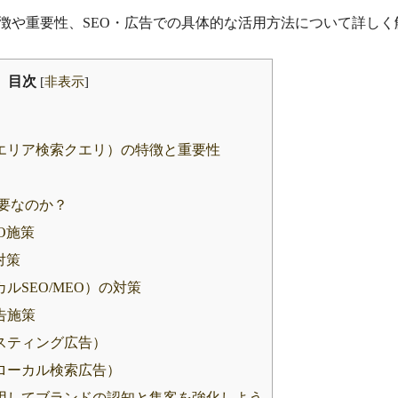
特徴や重要性、SEO・広告での具体的な活用方法について詳しく
目次
[
非表示
]
エリア検索クエリ）の特徴と重要性
要なのか？
O施策
対策
ルSEO/MEO）の対策
告施策
スティング広告）
ローカル検索広告）
用してブランドの認知と集客を強化しよう