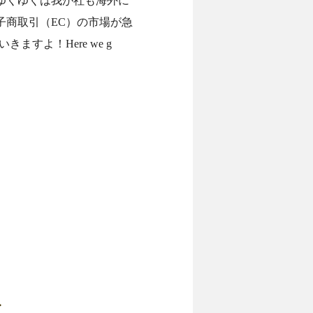
ゆくゆくは我が社も海外に
子商取引（EC）の市場が急
すよ！Here we g
ト