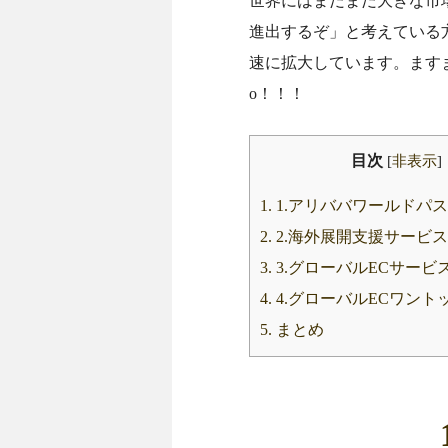
世界にはまだまだ大きな市
進出するぞ」と考えている
速に拡大しています。ますま
o！！！
目次
[
非表示
]
1.
1.アリババワールドパ
2.
2.海外展開支援サービス
3.
3.グローバルECサービ
4.
4.グローバルECワント
5.
まとめ